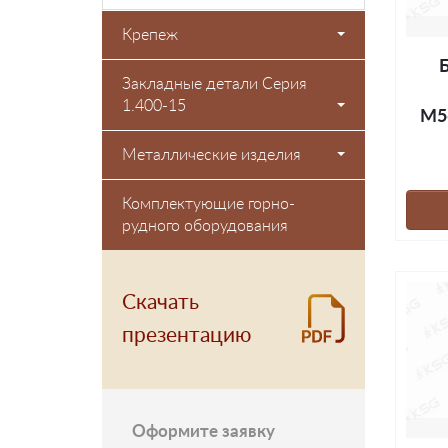
Крепеж
Закладные детали Серия
1.400-15
М5
Металлические изделия
Комплектующие горно-
рудного оборудования
Скачать
презентацию
Оформите заявку