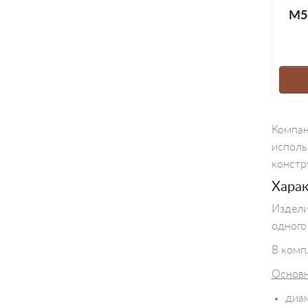
М5
Компан
исполь
констр
Харак
Издели
одного
В комп
Основ
диам