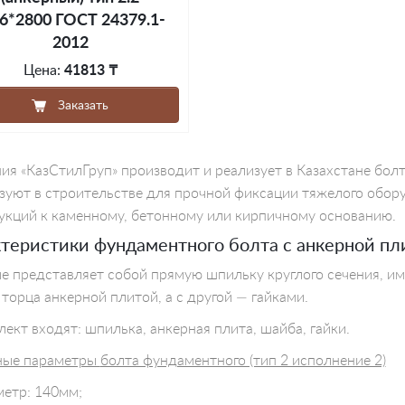
6*2800 ГОСТ 24379.1-
2012
Цена:
41813 ₸
Заказать
ия «КазСтилГруп» производит и реализует в Казахстане болт
зуют в строительстве для прочной фиксации тяжелого обор
укций к каменному, бетонному или кирпичному основанию.
теристики фундаментного болта с анкерной пли
е представляет собой прямую шпильку круглого сечения, и
 торца анкерной плитой, а с другой — гайками.
лект входят: шпилька, анкерная плита, шайба, гайки.
ные параметры
болта фундаментного (тип 2 исполнение 2)
етр: 140мм;