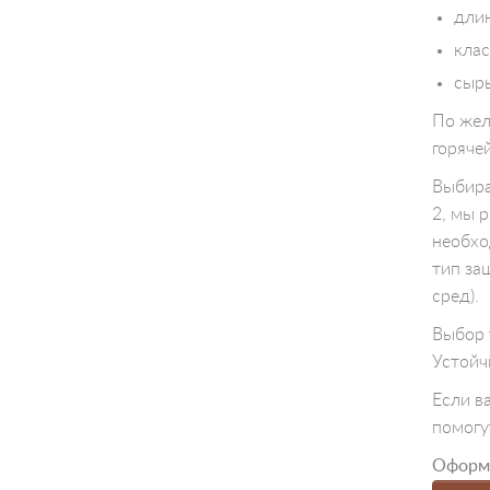
длин
клас
сырь
По жел
горяче
Выбира
2, мы 
необхо
тип за
сред).
Выбор 
Устойч
Если в
помогу
Оформи