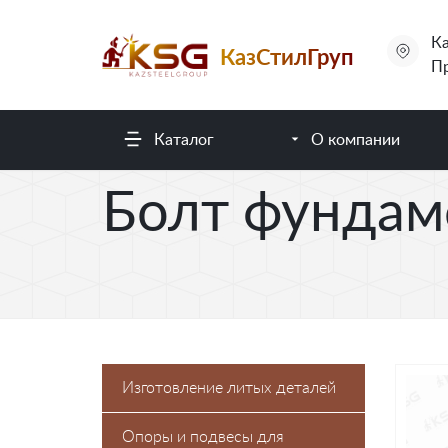
Ка
КазСтилГруп
Пр
Каталог
О компании
Болт фундам
Изготовление литых деталей
Опоры и подвесы для