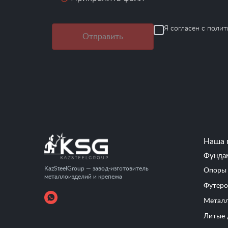
Я согласен с
полит
Отправить
Наша 
Фунда
KazSteelGroup — завод-изготовитель
Опоры 
металлоизделий и крепежа
Футеро
Металл
Литые 