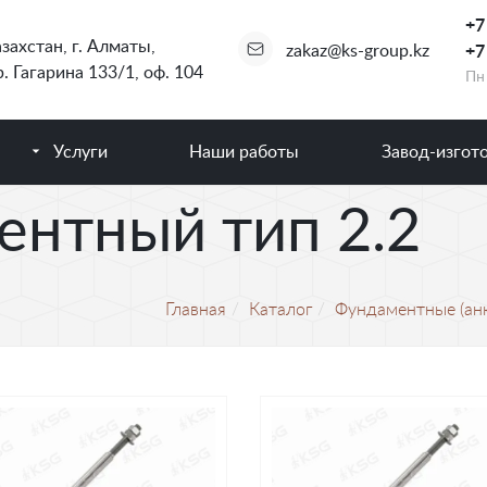
+7
захстан
,
г. Алматы
,
zakaz@ks-group.kz
+7
. Гагарина 133/1, оф. 104
Пн 
Услуги
Наши работы
Завод-изгот
ентный тип 2.2
Главная
Каталог
Фундаментные (ан