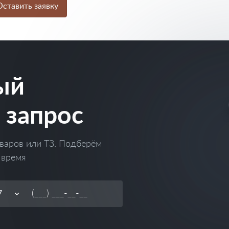
ставить заявку
ый
 запрос
варов или ТЗ. Подберём
 время