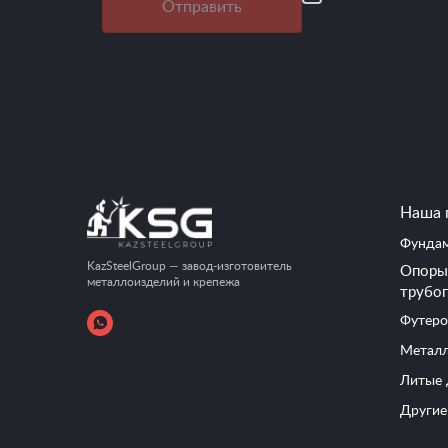
Отправить
Наша 
Фундам
KazSteelGroup — завод-изготовитель
Опоры 
металлоизделий и крепежа
трубо
Футеро
Металл
Литые 
Другие