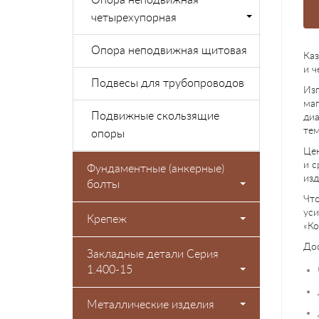
Опора неподвижная
четырехупорная
Опора неподвижная щитовая
Каз
и ч
Подвесы для трубопроводов
Изг
маг
Подвижные скользящие
диа
тем
опоры
Цен
и с
Фундаментные (анкерные)
изд
болты
Что
уси
Крепеж
«Ко
Дос
Закладные детали Серия
1.400-15
Металлические изделия