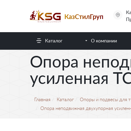
Ка
КазСтилГруп
Пр
Каталог
О компании
Опора непод
усиленная ТС
Главная
Каталог
Опоры и подвесы для 
Опора неподвижная двухупорная усилен