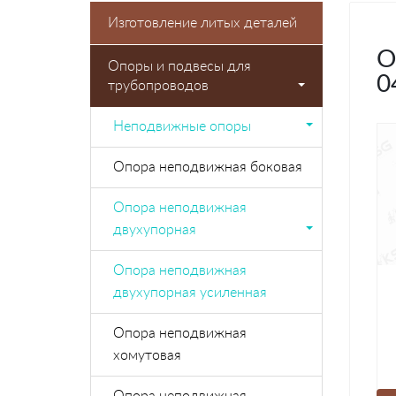
Изготовление литых деталей
О
Опоры и подвесы для
0
трубопроводов
Неподвижные опоры
Опора неподвижная боковая
Опора неподвижная
двухупорная
Опора неподвижная
двухупорная усиленная
Опора неподвижная
хомутовая