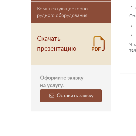
Комплектующие горно-
рудного оборудования
Опл
Скачать
Что
презентацию
тел
Оформите заявку
на услугу.
Оставить заявку