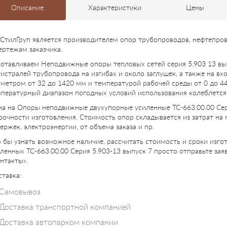
Описание
Характеристики
Цены
СтилГруп является производителем опор трубопроводов, нефтепро
ертежам заказчика.
отавливаем Неподвижные опоры тепловых сетей серия 5.903 13 вы
истралей трубопровода на изгибах и около заглушек, а также на вх
метром от 32 до 1420 мм и температурой рабочей среды от 0 до 4
пературный диапазон погодных условий использования колеблется о
а на Опоры неподвижные двухупорные усиленные ТС-663.00.00 Сери
рочности изготовления. Стоимость опор складывается из затрат на
ержек, электроэнергии, от объема заказа и пр.
 бы узнать возможное наличие, рассчитать стоимость и сроки из
ленных ТС-663.00.00 Серия 5.903-13 выпуск 7 просто отправьте зая
нтакты».
тавка:
Самовывоз
Доставка транспортной компанией
Доставка автопарком компании