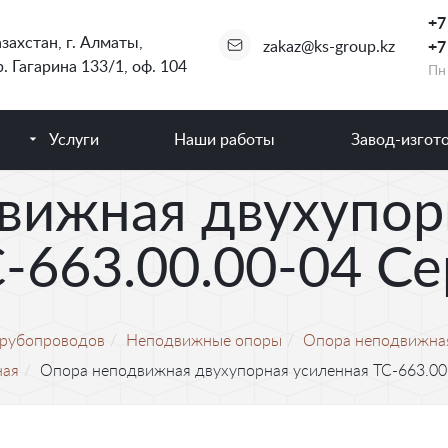
+7
захстан
,
г. Алматы
,
zakaz@ks-group.kz
+7
. Гагарина 133/1, оф. 104
Пн 
Услуги
Наши работы
Завод-изгот
вижная двухупор
-663.00.00-04 Се
трубопроводов
Неподвижные опоры
Опора неподвижна
ная
Опора неподвижная двухупорная усиленная ТС-663.00.