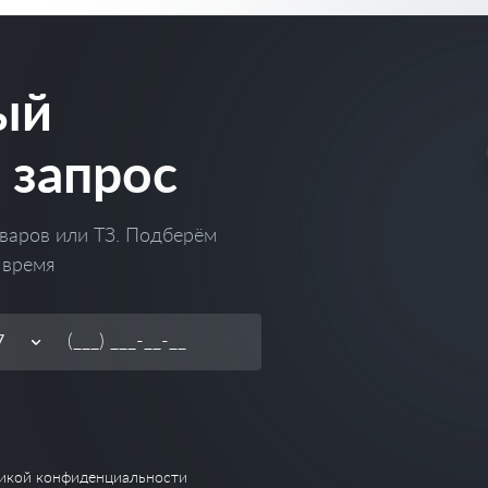
ый
 запрос
варов или ТЗ. Подберём
 время
икой конфиденциальности