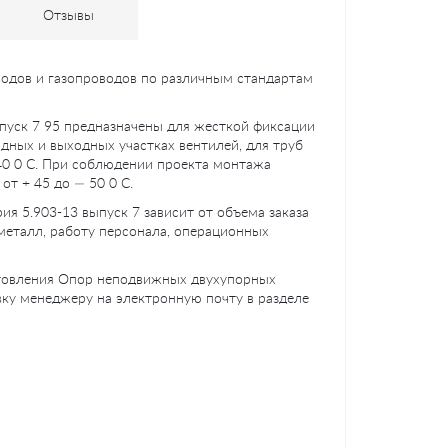
Отзывы
водов и газопроводов по различным стандартам
пуск 7 95 предназначены для жесткой фиксации
одных и выходных участках вентилей, для труб
40 0 C. При соблюдении проекта монтажа
т + 45 до — 50 0 C.
я 5.903-13 выпуск 7 зависит от объема заказа
 металл, работу персонала, операционных
готовления Опор неподвижных двухупорных
вку менеджеру на электронную почту в разделе