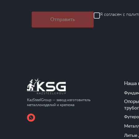
Я согласен с
полит
Отправить
Наша 
Фундам
KazSteelGroup — завод-изготовитель
Опоры 
металлоизделий и крепежа
трубо
Футеро
Металл
Литые 