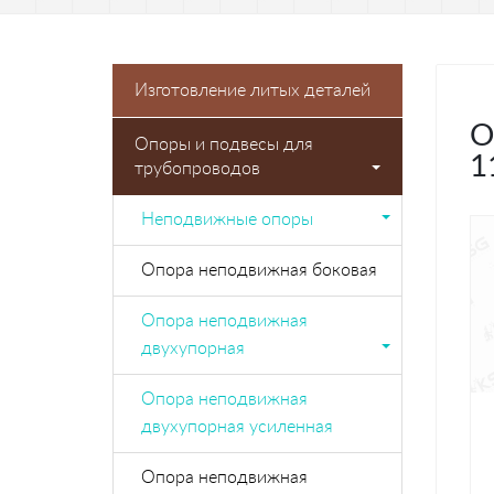
Изготовление литых деталей
О
Опоры и подвесы для
1
трубопроводов
Неподвижные опоры
Опора неподвижная боковая
Опора неподвижная
двухупорная
Опора неподвижная
двухупорная усиленная
Опора неподвижная