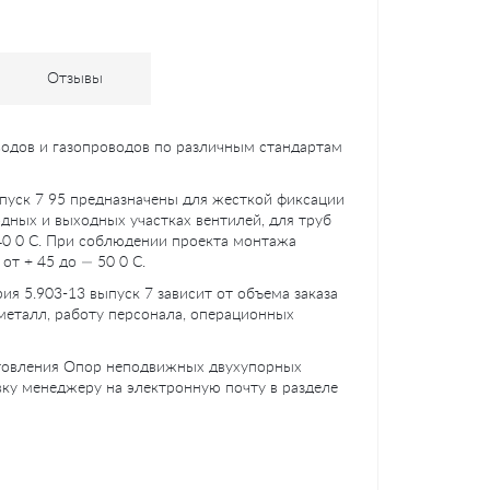
Отзывы
водов и газопроводов по различным стандартам
пуск 7 95 предназначены для жесткой фиксации
одных и выходных участках вентилей, для труб
40 0 C. При соблюдении проекта монтажа
т + 45 до — 50 0 C.
я 5.903-13 выпуск 7 зависит от объема заказа
 металл, работу персонала, операционных
готовления Опор неподвижных двухупорных
вку менеджеру на электронную почту в разделе