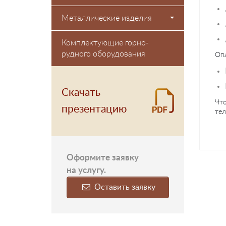
Металлические изделия
Комплектующие горно-
рудного оборудования
Опл
Скачать
Что
презентацию
тел
Оформите заявку
на услугу.
Оставить заявку