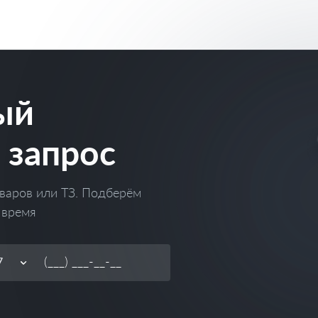
ый
 запрос
варов или ТЗ. Подберём
 время