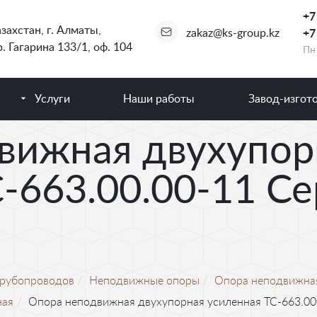
+7
захстан
,
г. Алматы
,
zakaz@ks-group.kz
+7
. Гагарина 133/1, оф. 104
Пн 
Услуги
Наши работы
Завод-изгот
вижная двухупор
-663.00.00-11 Се
трубопроводов
Неподвижные опоры
Опора неподвижна
ная
Опора неподвижная двухупорная усиленная ТС-663.00.