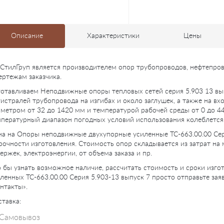
Описание
Характеристики
Цены
СтилГруп является производителем опор трубопроводов, нефтепро
ертежам заказчика.
отавливаем Неподвижные опоры тепловых сетей серия 5.903 13 вы
истралей трубопровода на изгибах и около заглушек, а также на вх
метром от 32 до 1420 мм и температурой рабочей среды от 0 до 4
пературный диапазон погодных условий использования колеблется о
а на Опоры неподвижные двухупорные усиленные ТС-663.00.00 Сери
рочности изготовления. Стоимость опор складывается из затрат на
ержек, электроэнергии, от объема заказа и пр.
 бы узнать возможное наличие, рассчитать стоимость и сроки из
ленных ТС-663.00.00 Серия 5.903-13 выпуск 7 просто отправьте зая
нтакты».
тавка:
Самовывоз