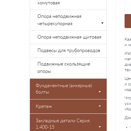
хомутовая
Опора неподвижная
четырехупорная
Опора неподвижная щитовая
Каз
и ч
Подвесы для трубопроводов
Изг
маг
Подвижные скользящие
диа
тем
опоры
Цен
и с
Фундаментные (анкерные)
изд
болты
Что
уси
Крепеж
«Ко
Дос
Закладные детали Серия
1.400-15