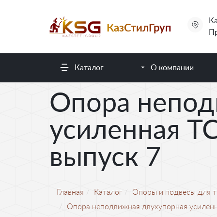
Ка
КазСтилГруп
Пр
Каталог
О компании
Опора непод
усиленная ТС
выпуск 7
Главная
Каталог
Опоры и подвесы для 
Опора неподвижная двухупорная усилен