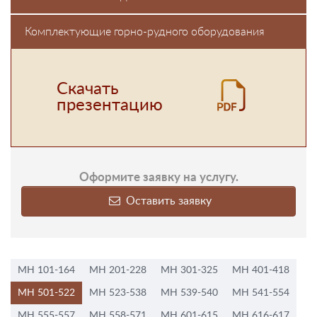
Комплектующие горно-рудного оборудования
Скачать
презентацию
Оформите заявку на услугу.
Оставить заявку
МН 101-164
МН 201-228
МН 301-325
МН 401-418
МН 501-522
МН 523-538
МН 539-540
МН 541-554
МН 555-557
МН 558-571
МН 601-615
МН 616-617