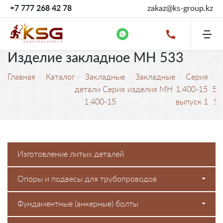
+7 777 268 42 78
zakaz@ks-group.kz
Изделие закладное МН 533
Главная
Каталог
Закладные
Закладные
Cерия
детали Серия
изделия МН
1.400-15
52
1.400-15
выпуск 1
53
Изготовление литых деталей
Опоры и подвесы для трубопроводов
Фундаментные (анкерные) болты