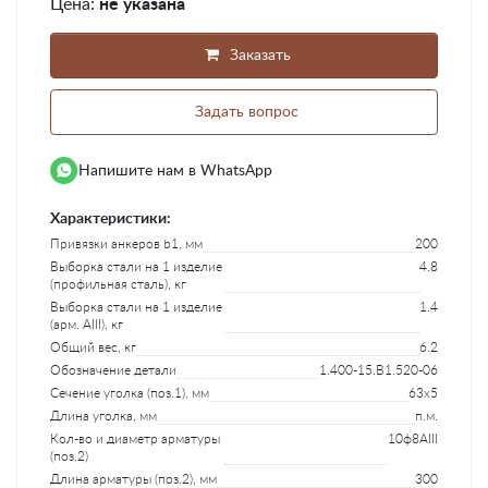
Цена:
не указана
Заказать
Задать вопрос
Напишите нам в WhatsApp
Характеристики:
Привязки анкеров b1, мм
200
Выборка стали на 1 изделие
4.8
(профильная сталь), кг
Выборка стали на 1 изделие
1.4
(арм. AIII), кг
Общий вес, кг
6.2
Обозначение детали
1.400-15.B1.520-06
Сечение уголка (поз.1), мм
63x5
Длина уголка, мм
п.м.
Кол-во и диаметр арматуры
10ф8AIII
(поз.2)
Длина арматуры (поз.2), мм
300