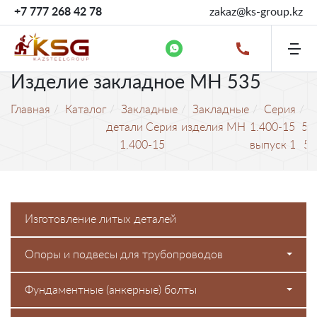
+7 777 268 42 78
zakaz@ks-group.kz
Изделие закладное МН 535
Главная
Каталог
Закладные
Закладные
Cерия
детали Серия
изделия МН
1.400-15
52
1.400-15
выпуск 1
53
Изготовление литых деталей
Опоры и подвесы для трубопроводов
Фундаментные (анкерные) болты