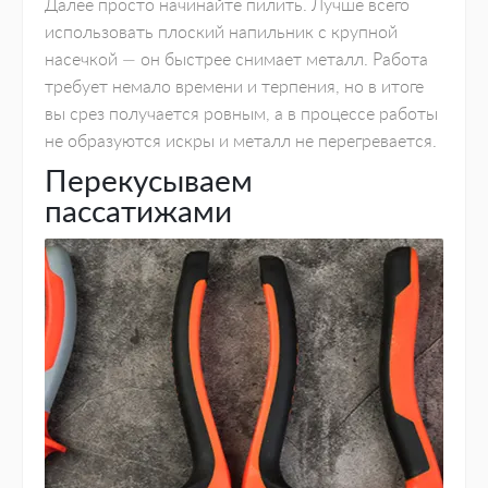
Далее просто начинайте пилить. Лучше всего
использовать плоский напильник с крупной
насечкой — он быстрее снимает металл. Работа
требует немало времени и терпения, но в итоге
вы срез получается ровным, а в процессе работы
не образуются искры и металл не перегревается.
Перекусываем
пассатижами