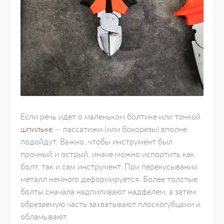
Если речь идет о маленьком болтике или тонкой
шпильке
— пассатижи (или бокорезы) вполне
подойдут. Важно, чтобы инструмент был
прочный и острый, иначе можно испортить как
болт, так и сам инструмент. При перекусывании
металл немного деформируется. Более толстые
болты сначала надпиливают надфелем, а затем
обрезаемую часть захватывают плоскогубцами и
обламывают.