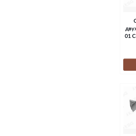
дву
01 С