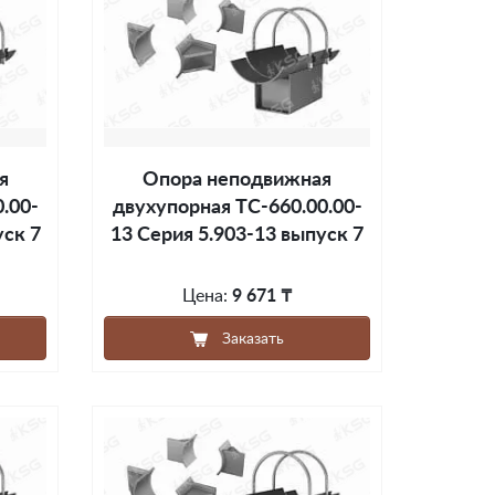
я
Опора неподвижная
.00-
двухупорная ТС-660.00.00-
уск 7
13 Серия 5.903-13 выпуск 7
Цена:
9 671 ₸
Заказать