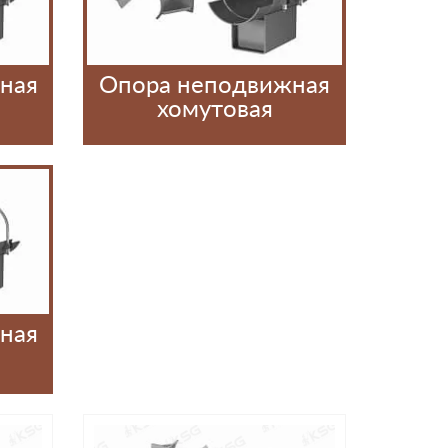
ная
Опора неподвижная
хомутовая
ная