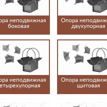
ора неподвижная
Опора неподвиж
боковая
двухупорная
ора неподвижная
Опора неподвиж
етырехупорная
щитовая