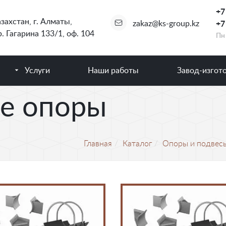
+7
захстан
,
г. Алматы
,
zakaz@ks-group.kz
+7
. Гагарина 133/1, оф. 104
Пн 
Услуги
Наши работы
Завод-изгот
е опоры
Главная
Каталог
Опоры и подвес