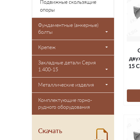
Подвижные скользящие
опоры
Фундаментные (анкерные)
болты
Крепеж
дву
Закладные детали Серия
15 С
1.400-15
Металлические изделия
Комплектующие горно-
рудного оборудования
Скачать