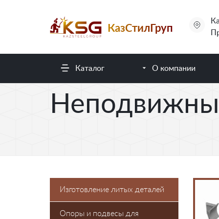
Ка
КазСтилГруп
Пр
Каталог
О компании
Неподвижны
Изготовление литых деталей
Опоры и подвесы для